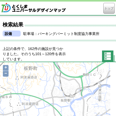
トップ
検索結果
設備
駐車場：パーキングパーミット制度協力事業所
上記の条件で、162件の施設が見つか
りました。そのうち101～120件を表示
しています。
一覧表
+
示に切
−
り替え
る