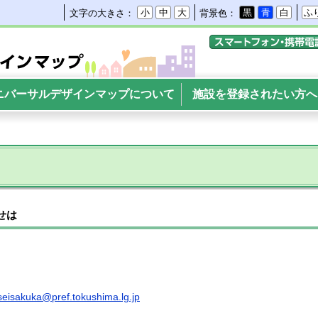
小
中
大
黒
青
白
ふ
文字の大きさ：
背景色：
携帯電話・スマートフ
ーサルデザインマップ
ニバーサルデザインマップについて
施設を登録されたい方へ
せは
eisakuka@pref.tokushima.lg.jp