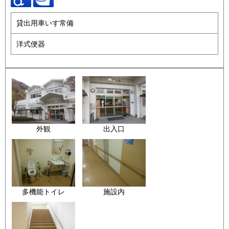
貸出用車いす常備
洋式便器
外観
出入口
多機能トイレ
施設内