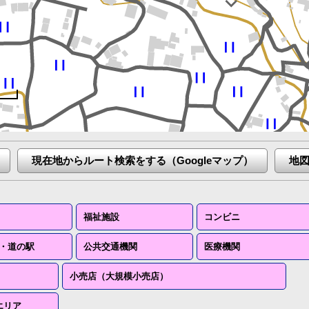
現在地からルート検索をする（Googleマップ）
地
福祉施設
コンビニ
・道の駅
公共交通機関
医療機関
小売店（大規模小売店）
エリア