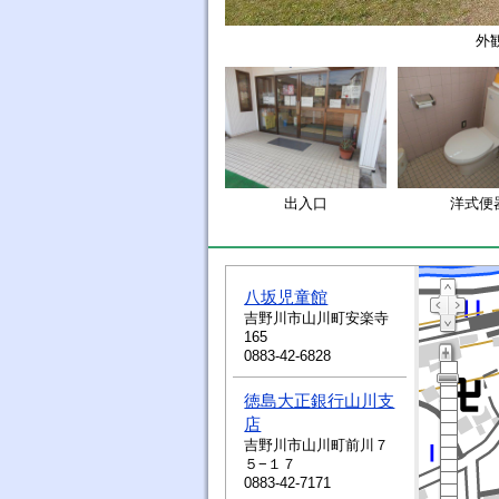
外
出入口
洋式便
八坂児童館
吉野川市山川町安楽寺
165
0883-42-6828
徳島大正銀行山川支
店
吉野川市山川町前川７
５−１７
0883-42-7171