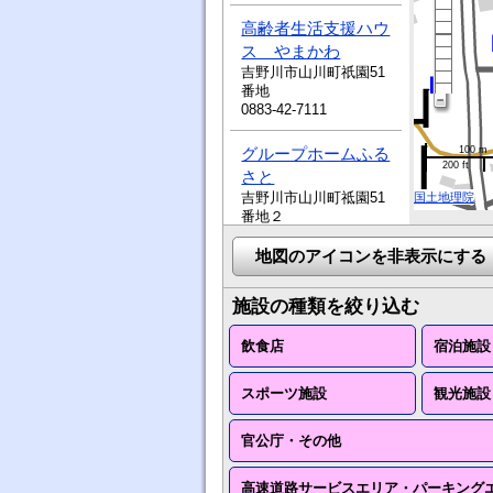
高齢者生活支援ハウ
ス やまかわ
吉野川市山川町祇園51
番地
0883-42-7111
グループホームふる
100 m
200 ft
さと
吉野川市山川町祗園51
国土地理院
番地２
0883-42-7111
地図のアイコンを非表示にする
社会福祉法人博友
会 特別養護老人ホ
施設の種類を絞り込む
ーム 美山苑
吉野川市山川町祗園51
飲食店
宿泊施設
0883-42-7111
スポーツ施設
観光施設
さくら診療所
吉野川市山川町前川
官公庁・その他
212番地の6
0883-42-5520
高速道路サービスエリア・パーキング