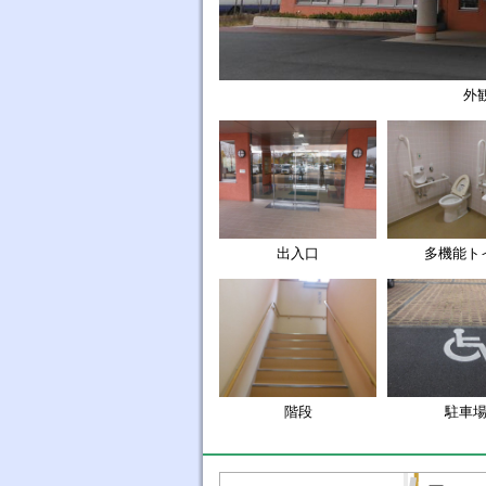
外
出入口
多機能ト
階段
駐車