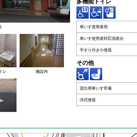
多機能トイレ
車いす使用者用
観
車いす使用者対応洗面台
手すり付き小便器
その他
イレ
施設内
貸出用車いす常備
洋式便器
場