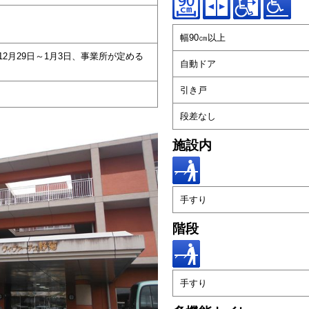
幅90㎝以上
、12月29日～1月3日、事業所が定める
自動ドア
引き戸
段差なし
施設内
手すり
階段
手すり