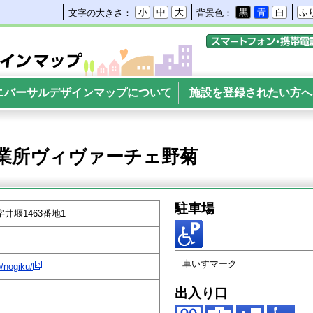
小
中
大
黒
青
白
ふ
文字の大きさ：
背景色：
携帯電話・スマートフ
サルデザインマップ
ニバーサルデザインマップについて
施設を登録されたい方へ
業所ヴィヴァーチェ野菊
駐車場
井堰1463番地1
車いすマーク
p/nogiku/
出入り口