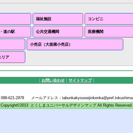
福祉施設
コンビニ
・道の駅
公共交通機関
医療機関
小売店（大規模小売店）
エリア
｜
お問い合わせ
｜
サイトマップ
｜
21-2978 メールアドレス：tabunkakyouseijinkenka@pref.tokushima.l
Copyright©2013 とくしまユニバーサルデザインマップ All Rights Reserved.