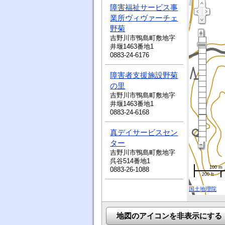
障害福祉サービス事
業所ヴィヴァーチェ
野菊
吉野川市鴨島町敷地字
井堰1463番地1
0883-24-6176
障害者支援施設野菊
の里
吉野川市鴨島町敷地字
井堰1463番地1
0883-24-6168
真デイサービスセン
ター
吉野川市鴨島町敷地字
呉谷514番地1
100 m
0883-26-1088
200 ft
国土地理院
地図のアイコンを非表示にする