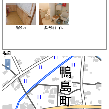
施設内
多機能トイレ
地図
+
−