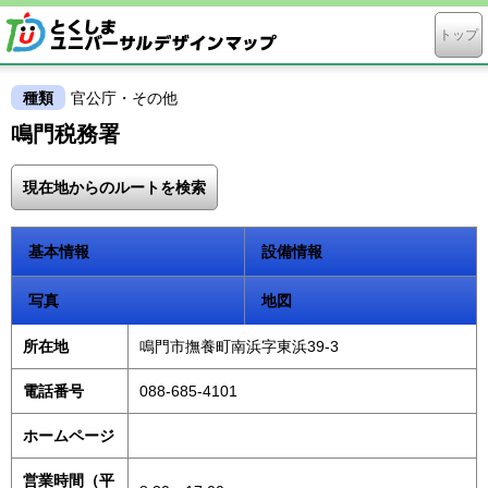
トップ
種類
官公庁・その他
鳴門税務署
現在地からのルートを検索
基本情報
設備情報
写真
地図
所在地
鳴門市撫養町南浜字東浜39-3
電話番号
088-685-4101
ホームページ
営業時間（平