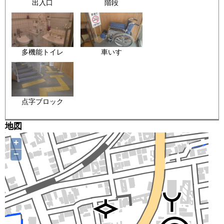
出入口
階段
多機能トイレ
車いす
点字ブロック
地図
+
−