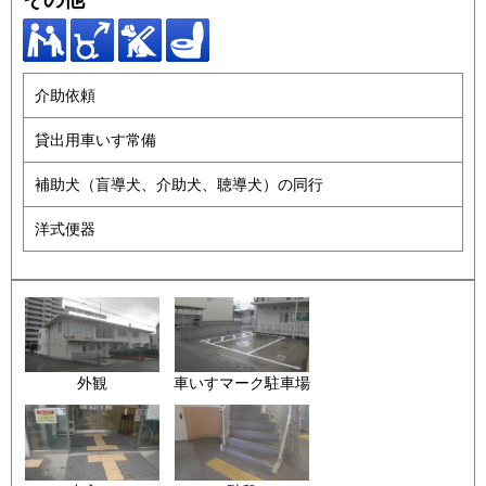
介助依頼
貸出用車いす常備
補助犬（盲導犬、介助犬、聴導犬）の同行
洋式便器
外観
車いすマーク駐車場