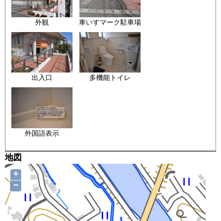
外観
車いすマーク駐車場
出入口
多機能トイレ
外国語表示
地図
+
−