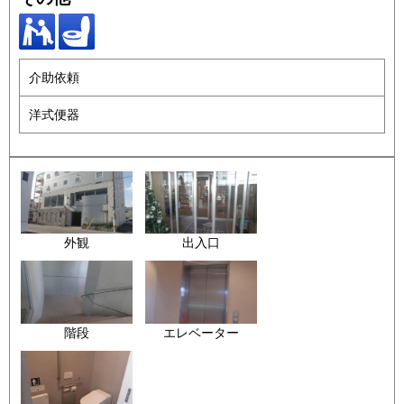
介助依頼
洋式便器
外観
出入口
階段
エレベーター