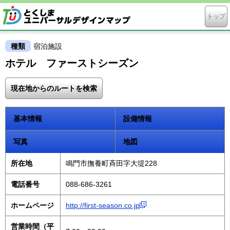
トップ
種類
宿泊施設
ホテル ファーストシーズン
現在地からのルートを検索
基本情報
設備情報
写真
地図
所在地
鳴門市撫養町斉田字大堤228
電話番号
088-686-3261
ホームページ
http://first-season.co.jp
営業時間（平