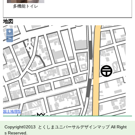
多機能トイレ
地図
+
−
国土地理院
Copyright©2013 とくしまユニバーサルデザインマップ All Right
s Reserved.