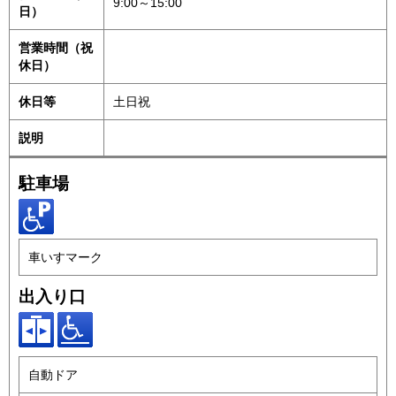
9:00～15:00
日）
営業時間（祝
休日）
休日等
土日祝
説明
駐車場
車いすマーク
出入り口
自動ドア