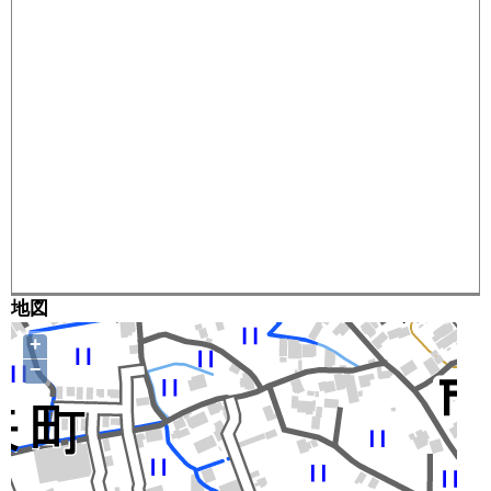
地図
+
−