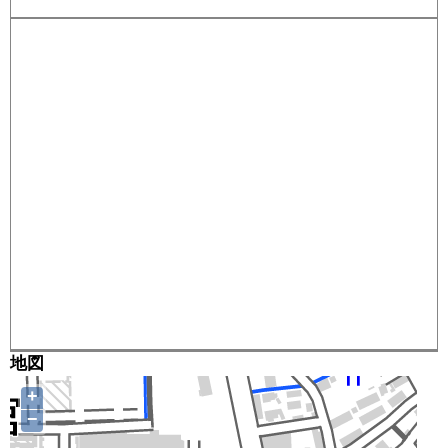
地図
+
−