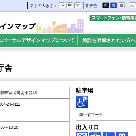
小
中
大
黒
青
白
ふ
文字の大きさ：
背景色：
携帯電話・スマートフ
サルデザインマップ
ニバーサルデザインマップについて
施設を登録されたい方へ
庁舎
駐車場
阿南市富岡町あ王谷46
884-24-4111
車いすマーク
出入り口
:30～18:15