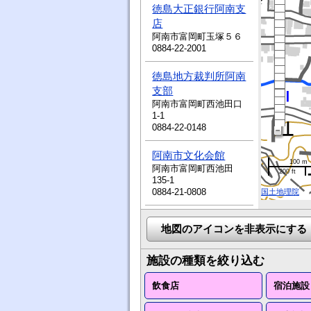
徳島大正銀行阿南支
店
阿南市富岡町玉塚５６
0884-22-2001
徳島地方裁判所阿南
支部
阿南市富岡町西池田口
1-1
0884-22-0148
阿南市文化会館
100 m
阿南市富岡町西池田
200 ft
135-1
0884-21-0808
国土地理院
四国労働金庫 阿南
地図のアイコンを非表示にする
支店
阿南市富岡町トノ町71
番20
施設の種類を絞り込む
0884-22-2132
飲食店
宿泊施設
神原歯科