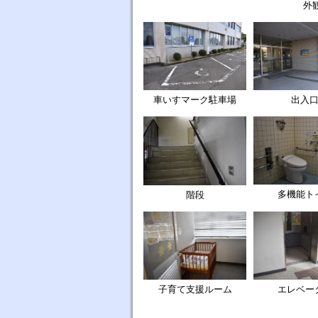
外
車いすマーク駐車場
出入
多機能ト
階段
子育て支援ルーム
エレベー