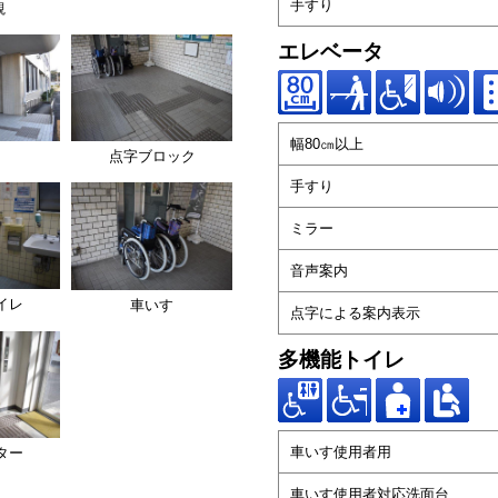
手すり
観
エレベータ
幅80㎝以上
口
点字ブロック
手すり
ミラー
音声案内
イレ
車いす
点字による案内表示
多機能トイレ
車いす使用者用
ター
車いす使用者対応洗面台