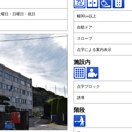
土曜日・日曜日・祝日
幅90㎝以上
自動ドア
スロープ
点字による案内表示
施設内
点字ブロック
誘導
階段