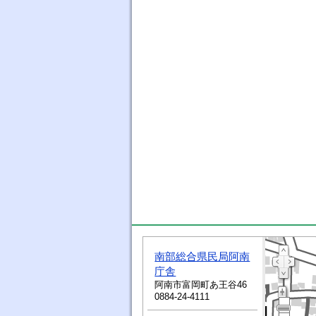
南部総合県民局阿南
庁舎
阿南市富岡町あ王谷46
0884-24-4111