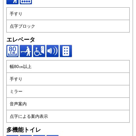
手すり
点字ブロック
エレベータ
幅80㎝以上
手すり
ミラー
音声案内
点字による案内表示
多機能トイレ