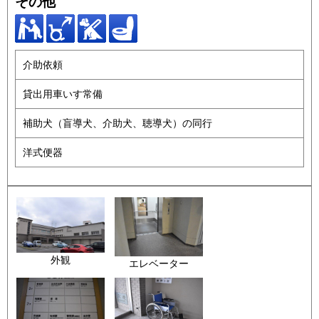
その他
介助依頼
貸出用車いす常備
補助犬（盲導犬、介助犬、聴導犬）の同行
洋式便器
外観
エレベーター