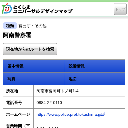
トップ
種類
官公庁・その他
阿南警察署
現在地からのルートを検索
基本情報
設備情報
写真
地図
所在地
阿南市富岡町トノ町1-4
電話番号
0884-22-0110
ホームページ
https://www.police.pref.tokushima.jp
営業時間（平