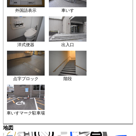
外国語表示
車いす
洋式便器
出入口
点字ブロック
階段
車いすマーク駐車場
地図