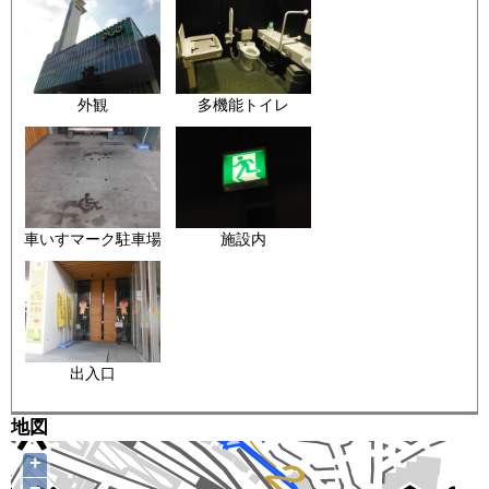
外観
多機能トイレ
車いすマーク駐車場
施設内
出入口
地図
+
−