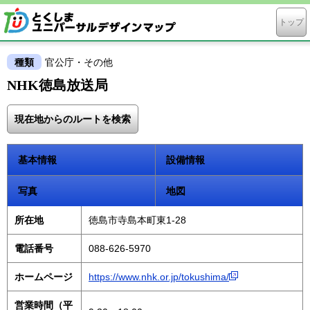
トップ
種類
官公庁・その他
NHK徳島放送局
現在地からのルートを検索
基本情報
設備情報
写真
地図
所在地
徳島市寺島本町東1-28
電話番号
088-626-5970
ホームページ
https://www.nhk.or.jp/tokushima/
営業時間（平