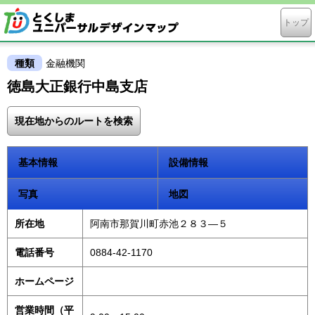
トップ
種類
金融機関
徳島大正銀行中島支店
現在地からのルートを検索
基本情報
設備情報
写真
地図
所在地
阿南市那賀川町赤池２８３—５
電話番号
0884-42-1170
ホームページ
営業時間（平