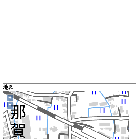
地図
+
−