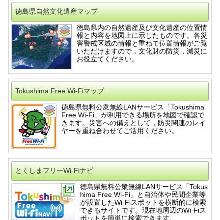
徳島県自然文化遺産マップ
徳島県内の自然遺産及び文化遺産の位置情
報と内容を地図上に示したものです。各災
害警戒区域の情報と重ねて位置情報がご覧
いただけますので，文化財の防災，減災に
お役立てください。
Tokushima Free Wi-Fiマップ
徳島県無料公衆無線LANサービス「Tokushima
Free Wi-Fi」が利用できる場所を地図で確認で
きます。災害への備えとして，防災関連のレイ
ヤーを重ね合わせてご活用ください。
とくしまフリーWi-Fiナビ
徳島県無料公衆無線LANサービス「Tokus
hima Free Wi-Fi」と自治体や民間企業等
が設置したWi-Fiスポットを横断的に検索
できるサイトです。現在地周辺のWi-Fiス
ポットを簡単に検索できます。