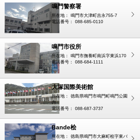
鳴門警察署
所在地：
鳴門市大津町吉永755-7
電話番号：
088-685-0110
鳴門市役所
所在地：
鳴門市撫養町南浜字東浜170
電話番号：
088-684-1111
大塚国際美術館
所在地：
徳島県鳴門市鳴門町鳴門公園
内
電話番号：
088-687-3737
Bande桧
所在地：
徳島県鳴門市大麻町桧字東バ