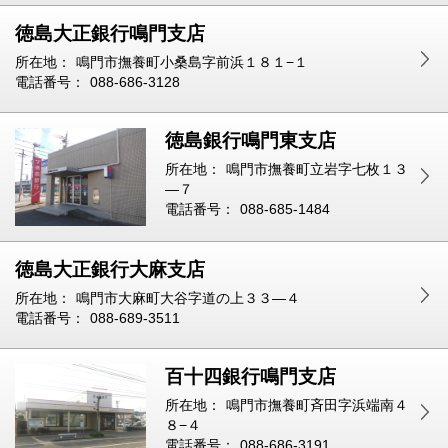
徳島大正銀行鳴門支店
所在地：
鳴門市撫養町小桑島字前浜１８１−１
電話番号：
088-686-3128
徳島銀行鳴門東支店
所在地：
鳴門市撫養町立岩字七枚１３
—７
電話番号：
088-685-1484
徳島大正銀行大麻支店
所在地：
鳴門市大麻町大谷字道の上３３—４
電話番号：
088-689-3511
百十四銀行鳴門支店
所在地：
鳴門市撫養町斉田字浜端南４
８−４
電話番号：
088-686-3191