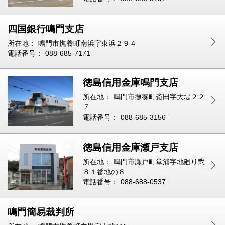
四国銀行鳴門支店
所在地：
鳴門市撫養町南浜字東浜２９４
電話番号：
088-685-7171
徳島信用金庫鳴門支店
所在地：
鳴門市撫養町斎田字大堤２２
７
電話番号：
088-685-3156
徳島信用金庫瀬戸支店
所在地：
鳴門市瀬戸町堂浦字地廻り弐
８１番地の８
電話番号：
088-688-0537
鳴門簡易裁判所