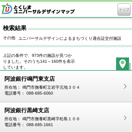
トップ
検索結果
その他
ユニバーサルデザインによるまちづくり適合証交付施設
上記の条件で、973件の施設が見つか
りました。そのうち141～160件を表示
しています。
地図表
阿波銀行鳴門東支店
示に切
り替え
所在地：
鳴門市撫養町立岩字元地３０４
る
電話番号：
088-685-6060
阿波銀行黒崎支店
所在地：
鳴門市撫養町黒崎字松島１０６
電話番号：
088-685-1661