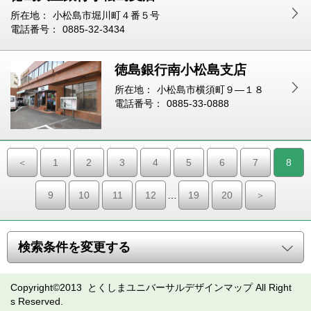
所在地：
小松島市堀川町４番５号
電話番号：
0885-32-3434
徳島銀行南小松島支店
所在地：
小松島市横須町９—１８
電話番号：
0885-33-0888
＜
1
2
3
4
5
6
7
8
9
10
11
12
…
19
20
＞
検索条件を変更する
Copyright©2013 とくしまユニバーサルデザインマップ All Right
s Reserved.