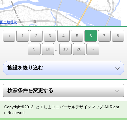
国土地理院
＜
1
2
3
4
5
6
7
8
9
10
…
19
20
＞
施設を絞り込む
検索条件を変更する
Copyright©2013 とくしまユニバーサルデザインマップ All Right
s Reserved.