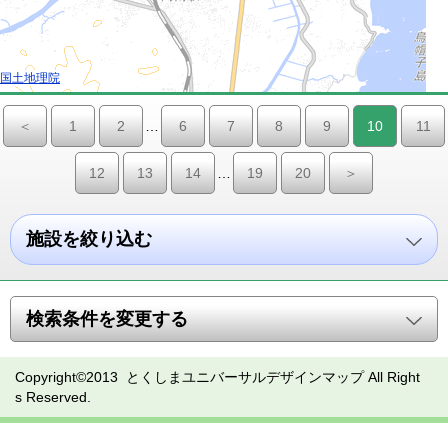
国土地理院
＜
1
2
…
6
7
8
9
10
11
12
13
14
…
19
20
＞
施設を絞り込む
検索条件を変更する
Copyright©2013 とくしまユニバーサルデザインマップ All Right
s Reserved.