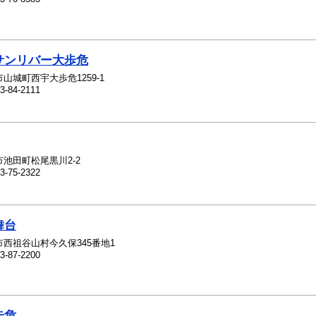
サンリバー大歩危
山城町西宇大歩危1259-1
3-84-2111
市池田町松尾黒川2-2
3-75-2322
舞台
市西祖谷山村今久保345番地1
3-87-2200
歩危