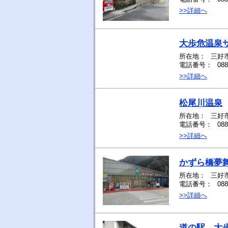
>>詳細へ
大歩危温泉
所在地：
三好市
電話番号：
088
>>詳細へ
松尾川温泉
所在地：
三好
電話番号：
088
>>詳細へ
かずら橋夢
所在地：
三好
電話番号：
088
>>詳細へ
道の駅 大