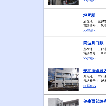
>>詳細へ
坪尻駅
所在地：
三好
電話番号：
088
>>詳細へ
阿波川口駅
所在地：
三好
電話番号：
088
>>詳細へ
安宅循環器
所在地：
三好市
電話番号：
088
>>詳細へ
健生西部診