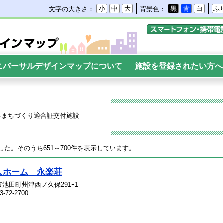
小
中
大
黒
青
白
ふ
文字の大きさ：
背景色：
携帯電話・スマートフ
サルデザインマップ
ニバーサルデザインマップについて
施設を登録されたい方へ
るまちづくり適合証交付施設
した。そのうち651～700件を表示しています。
人ホーム 永楽荘
池田町州津西ノ久保291ｰ1
3-72-2700