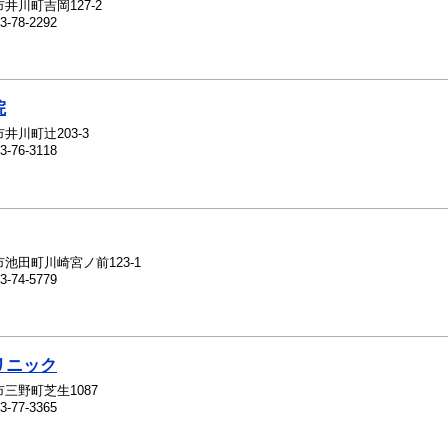
井川町吉岡127-2
3-78-2292
院
井川町辻203-3
3-76-3118
池田町川崎宮ノ前123-1
3-74-5779
リニック
三野町芝生1087
3-77-3365