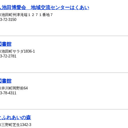
人池田博愛会 地域交流センターはくあい
市池田町州津滝端１２７１番地７
3-72-3150
図書館
池田町サラダ1836-1
3-72-2781
図書館
市井川町岡野前64
3-78-4311
とふれあいの森
三野町芝生1342-3