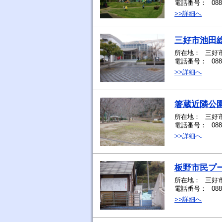
電話番号：
088
>>詳細へ
三好市池田
所在地：
三好市
電話番号：
088
>>詳細へ
箸蔵近隣公
所在地：
三好
電話番号：
088
>>詳細へ
板野市民プ
所在地：
三好市
電話番号：
088
>>詳細へ