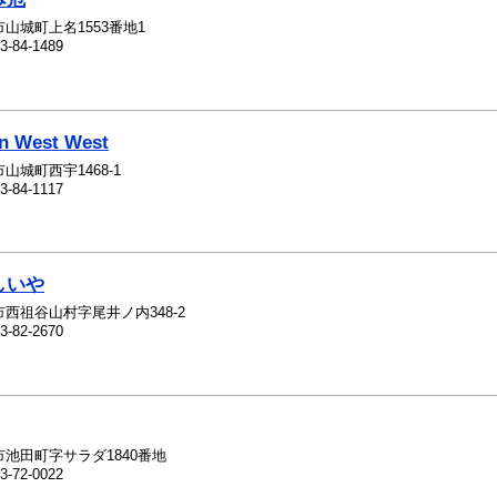
山城町上名1553番地1
3-84-1489
on West West
山城町西宇1468-1
3-84-1117
しいや
西祖谷山村字尾井ノ内348-2
3-82-2670
市池田町字サラダ1840番地
3-72-0022