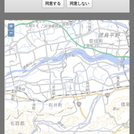
同意する
同意しない
（津波災害警戒区域図）
●「津波災害警戒区域図」は、津波防災地域づくりに関する法
律」第５３条に基づき、令和８年３月１１日の県報告示によ
り、指定を行った区域を示したものです。
●「津波災害警戒区域」は、津波浸水想定を踏まえ、津波による
+
人的災害を防止するために警戒避難体制を特に整備すべき区域
−
です。
●表示される「基準水位」は、津波の発生時における避難施設の
避難上有効な高さ等の基準となるものであり、津波浸水想定に
定める水深に係る水位に建築物への衝突による津波の水位の上
昇を考慮して必要と認められる値を加えて定める水位として、
地盤面からの高さ（メートル単位）で表示しています。
●基準水位の算出に用いた「地形（標高）データ」は、令和５年
度までに実施された航空レーザー測量等の結果を基に作成して
いるため、その後の開発に伴う盛土や個別施設の微細な土地の
形状が現況と異なっている場合があります。
●本システムで用いている背景地図の関係等により、公表資料と
情報の表示位置がずれることがあるため、正確な情報について
は https://www.pref.tokushima.lg.jp/anshin/bousai/taisaku/keikaku/
7311126/ から確認してください。
●「津波災害警戒区域」の見方については、地図の「凡例」を参
照してください。
問い合わせ先：防災対策推進課 ０８８－６２１－２７１０
総合地図提供システムの注意事項と免責事項
注意事項について