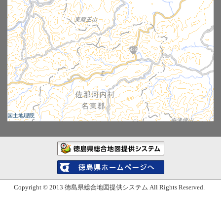
(1) 本システムで提供する情報については、土地・建物等の境界
を示すものではありません。また、表示の有無・表示位置・範
囲・形状・名称等について、現況との誤差があることをあらか
じめ理解した上でご利用ください。
(2) 本システムで提供する情報については、利用者の権利又は義
務の証明、手続・届出の資料等、利用者の特定の目的に適合す
ることを保証するものではありません。
(3) 地図で表示する情報については、その情報の更新に努めてい
ますが、データ作成時及び更新の時期により現状と異なる場合
があります。
(4) ブラウザ及びインターネットへの接続環境によっては、一部
の表示・機能が制限される場合があります。
(5) 表示する地図情報の種類によっては、大量のデータ通信を行
うため、表示するまでに時間がかかる場合があります。
(6) 地図情報を複数重ねた場合、色が重複し正確な情報を得るこ
国土地理院
とが難しくなるほか、縮尺によっては表示されない情報が存在
しますので、閲覧の際は注意してください。
免責事項について
(1) 本システムを利用することで利用者又は第三者に生じた一切
徳島県総合地図提供システム
の損害及び障害等については、徳島県、ソフトウェア開発製作
者、地図データ・画像・写真等製作者はその責任を負いませ
ん。
(2) 徳島県はシステム保守などの場合を含めた諸事情により、本
システムを予告なく変更又は一時停止もしくは完全に終了する
場合があります。
(3) 本システムには第三者が管理するウェブサイトへのリンクが