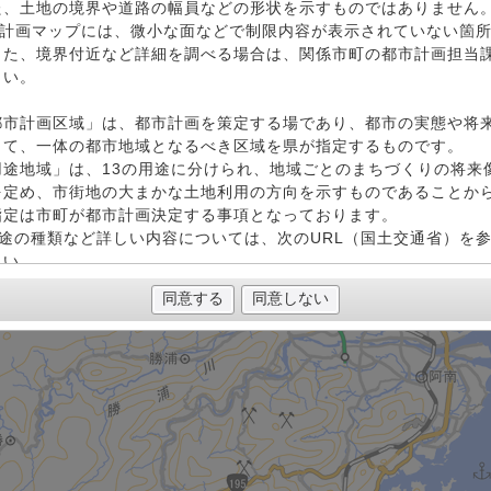
た、土地の境界や道路の幅員などの形状を示すものではありません
都市計画マップには、微小な面などで制限内容が表示されていない箇
また、境界付近など詳細を調べる場合は、関係市町の都市計画担当
さい。
市計画区域」は、都市計画を策定する場であり、都市の実態や将
して、一体の都市地域となるべき区域を県が指定するものです。
地域」は、13の用途に分けられ、地域ごとのまちづくりの将来
を定め、市街地の大まかな土地利用の方向を示すものであることか
指定は市町が都市計画決定する事項となっております。
の種類など詳しい内容については、次のURL（国土交通省）を
さい。
://www.mlit.go.jp/toshi/city_plan/toshi_city_plan_fr_000041.
同意する
同意しない
在地
関係市町の都市計画担当課
連絡先
内
徳島市都市計画課
088-621-5493
内
鳴門市まちづくり課
088-684-1171
市内
小松島市まちづくり推進課
0885-32-3957
内
阿南市都市政策課
0884-22-1596
市内
吉野川市都市計画住宅課
0883-22-2225