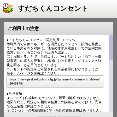
すだちくんコンセント
ご利用上の注意
●「すだちくんコンセント認定制度」について
徳島県内で自然エネルギーを活用したコンセント設備を整備し
ている事業者等を対象に、地域の非常用電源としての活用に御
協力いただけるコンセント設備を認定し、
広く周知することで、自然エネルギーを活用した「自立・分散
型電源」の導入を促進し、地域における電力レジリエンスの強
化を図ることを目的としています。
コンセントの認定をご希望される事業者様におかれましては、
県ホームページを御確認ください。
https://www.pref.tokushima.lg.jp/ippannokata/kurashi/shizen/
5046179/
●注意事項
(1) マップは作成時のものであり、最新の情報ではありません。
地図作成上、現況との相違や精度上の誤差を含んでおり、完全
なる正確性は保証できません。
(2) コンセントの無償開放に伴う県側の費用負担はありません。
(3) 無償開放する際の運用（開放期間、開放時間等）について