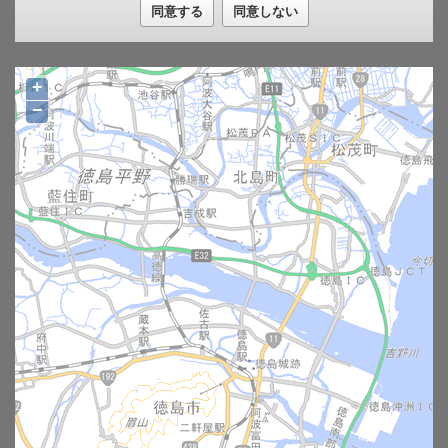
は、事業者の判断で行っていただきます。
同意する
同意しない
総合地図提供システムの注意事項と免責事項
注意事項について
(1) 本システムで提供する情報については、土地・建物等の境界
+
を示すものではありません。また、表示の有無・表示位置・範
−
囲・形状・名称等について、現況との誤差があることをあらか
じめ理解した上でご利用ください。
(2) 本システムで提供する情報については、利用者の権利又は義
務の証明、手続・届出の資料等、利用者の特定の目的に適合す
ることを保証するものではありません。
(3) 地図で表示する情報については、その情報の更新に努めてい
ますが、データ作成時及び更新の時期により現状と異なる場合
があります。
(4) ブラウザ及びインターネットへの接続環境によっては、一部
の表示・機能が制限される場合があります。
(5) 表示する地図情報の種類によっては、大量のデータ通信を行
うため、表示するまでに時間がかかる場合があります。
(6) 地図情報を複数重ねた場合、色が重複し正確な情報を得るこ
とが難しくなるほか、縮尺によっては表示されない情報が存在
しますので、閲覧の際は注意してください。
免責事項について
(1) 本システムを利用することで利用者又は第三者に生じた一切
の損害及び障害等については、徳島県、ソフトウェア開発製作
者、地図データ・画像・写真等製作者はその責任を負いませ
ん。